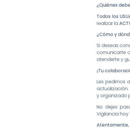
¿Quiénes deben
Todos los USU
realizar la
ACT
¿Cómo y dónde 
Si deseas cons
comunicarte o 
atenderte y gu
¡Tu colaborac
Les pedimos a
actualización.
y organizado 
No dejes pasa
Vigilancia hoy
Atentamente,