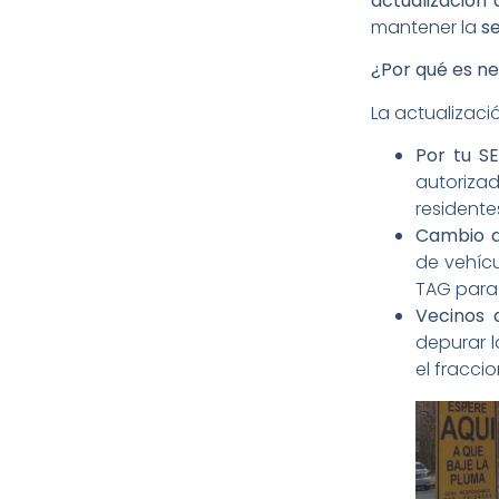
actualización
mantener la
s
¿Por qué es ne
La actualizaci
Por tu S
autoriz
residente
Cambio d
de vehícu
TAG para 
Vecinos 
depurar 
el fracci