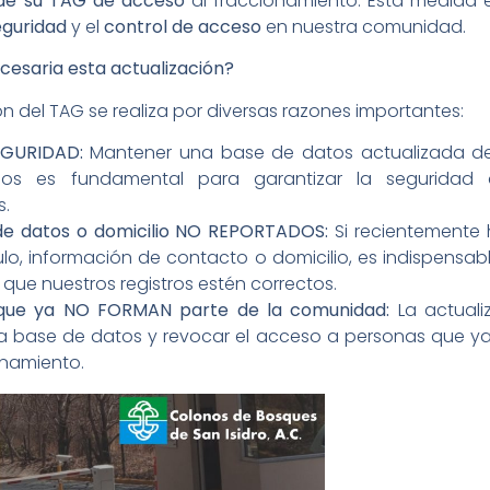
 de su TAG de acceso
al fraccionamiento. Esta medida e
eguridad
y el
control de acceso
en nuestra comunidad.
cesaria esta actualización?
ón del TAG se realiza por diversas razones importantes:
EGURIDAD:
Mantener una base de datos actualizada de 
ados es fundamental para garantizar la seguridad
s.
e datos o domicilio NO REPORTADOS:
Si recientemente
lo, información de contacto o domicilio, es indispensabl
que nuestros registros estén correctos.
que ya NO FORMAN parte de la comunidad:
La actuali
la base de datos y revocar el acceso a personas que ya
onamiento.