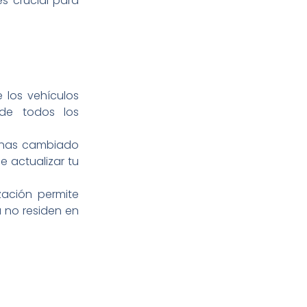
s crucial para
los vehículos
 de todos los
 has cambiado
e actualizar tu
zación permite
 no residen en