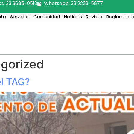
os: 33 3685-0513
Whatsapp: 33 2229-5877
nto
Servicios
Comunidad
Noticias
Revista
Reglamento
gorized
el TAG?