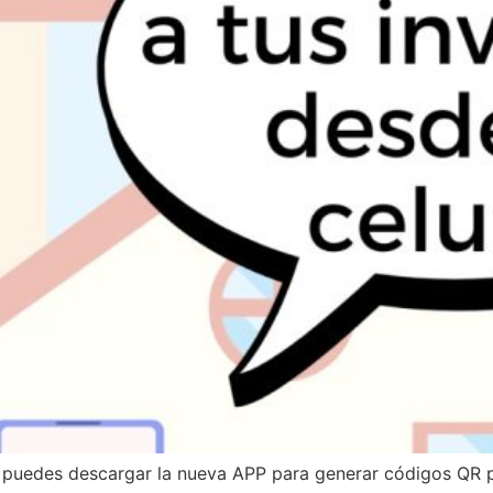
 puedes descargar la nueva APP para generar códigos QR par